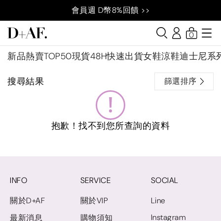
會員週 D幣8%回饋 >>
0
新品
熱賣TOP50
現貨48H快速出貨
女鞋
涼鞋
迪士尼系
搜尋結果
篩選排序
抱歉！找不到您所查詢的資料
INFO
SERVICE
SOCIAL
關於D+AF
關於VIP
Line
Instagram
最新消息
購物須知