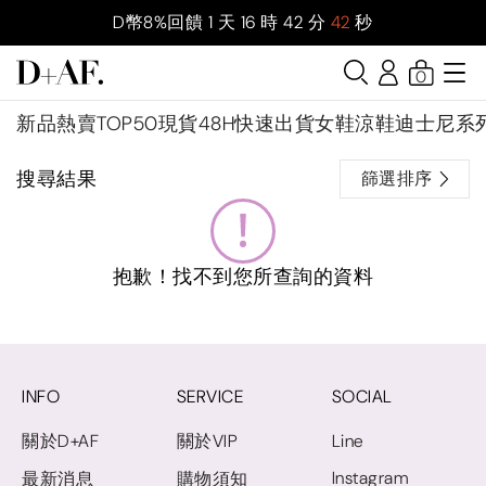
D幣8%回饋
1
天
16
時
42
分
42
秒
0
新品
熱賣TOP50
現貨48H快速出貨
女鞋
涼鞋
迪士尼系
搜尋結果
篩選排序
抱歉！找不到您所查詢的資料
INFO
SERVICE
SOCIAL
關於D+AF
關於VIP
Line
Instagram
最新消息
購物須知