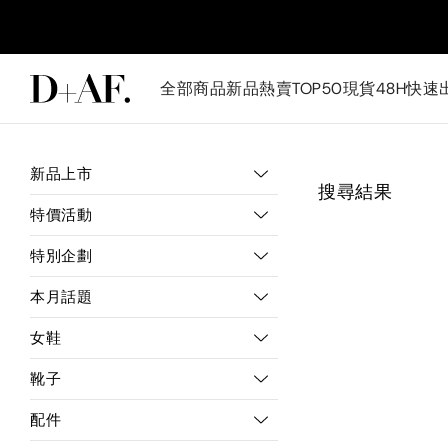
全部商品
新品
熱賣TOP50
現貨48H快速
新品上市
搜尋結果
特價活動
特別企劃
本月話題
女鞋
靴子
配件