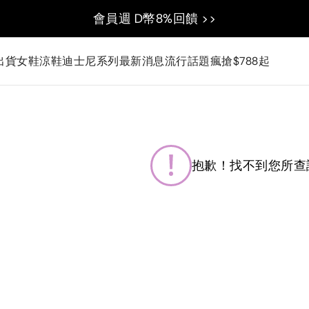
會員週 D幣8%回饋 >>
出貨
女鞋
涼鞋
迪士尼系列
最新消息
流行話題
瘋搶$788起
抱歉！找不到您所查