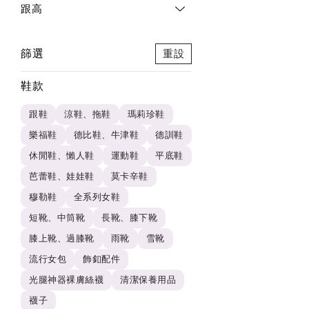
跟高
篩選
重設
鞋款
跟鞋
涼鞋、拖鞋
瑪莉珍鞋
樂福鞋
德比鞋、牛津鞋
德訓鞋
休閒鞋、懶人鞋
運動鞋
平底鞋
芭蕾鞋、娃娃鞋
莫卡辛鞋
穆勒鞋
全系列女鞋
短靴、中筒靴
長靴、膝下靴
膝上靴、過膝靴
雨靴
雪靴
流行女包
飾釦配件
光腿神器裸膚絲襪
清潔保養用品
襪子