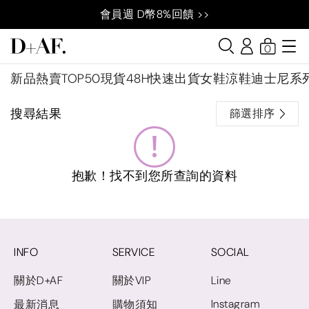
會員週 D幣8%回饋 >>
0
新品
熱賣TOP50
現貨48H快速出貨
女鞋
涼鞋
迪士尼系
搜尋結果
篩選排序
抱歉！找不到您所查詢的資料
INFO
SERVICE
SOCIAL
關於D+AF
關於VIP
Line
Instagram
最新消息
購物須知