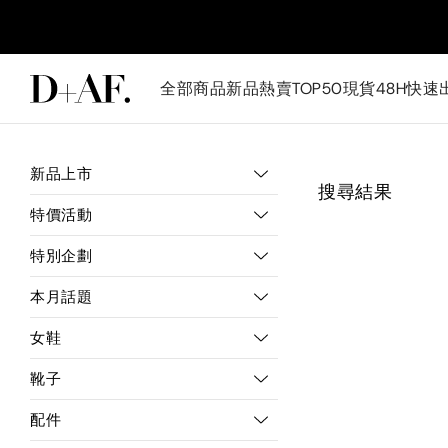
全部商品
新品
熱賣TOP50
現貨48H快速
新品上市
搜尋結果
特價活動
特別企劃
本月話題
女鞋
靴子
配件