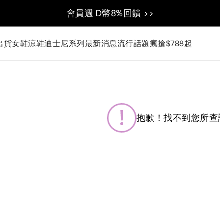
會員週 D幣8%回饋 >>
出貨
女鞋
涼鞋
迪士尼系列
最新消息
流行話題
瘋搶$788起
抱歉！找不到您所查