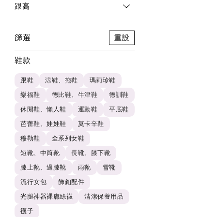
跟高
篩選
重設
鞋款
跟鞋
涼鞋、拖鞋
瑪莉珍鞋
樂福鞋
德比鞋、牛津鞋
德訓鞋
休閒鞋、懶人鞋
運動鞋
平底鞋
芭蕾鞋、娃娃鞋
莫卡辛鞋
穆勒鞋
全系列女鞋
短靴、中筒靴
長靴、膝下靴
膝上靴、過膝靴
雨靴
雪靴
流行女包
飾釦配件
光腿神器裸膚絲襪
清潔保養用品
襪子