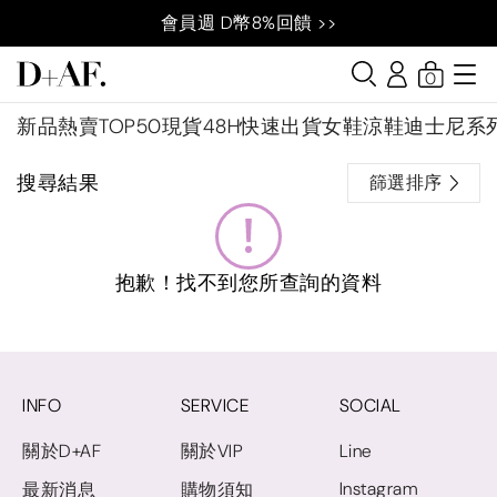
會員週 D幣8%回饋 >>
0
新品
熱賣TOP50
現貨48H快速出貨
女鞋
涼鞋
迪士尼系
搜尋結果
篩選排序
抱歉！找不到您所查詢的資料
INFO
SERVICE
SOCIAL
關於D+AF
關於VIP
Line
Instagram
最新消息
購物須知