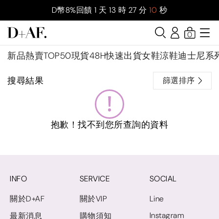
D幣8%回饋
1
天
13
時
27
分
10
秒
0
新品
熱賣TOP50
現貨48H快速出貨
女鞋
涼鞋
迪士尼系
搜尋結果
篩選排序
抱歉！找不到您所查詢的資料
INFO
SERVICE
SOCIAL
關於D+AF
關於VIP
Line
Instagram
最新消息
購物須知