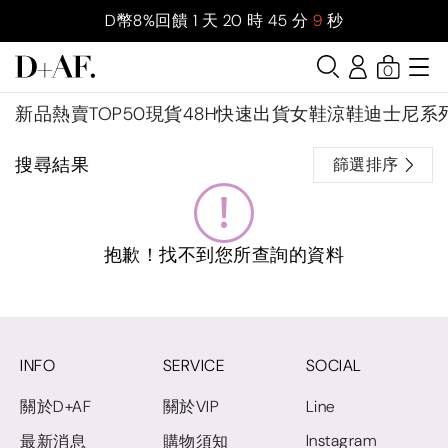
D幣8%回饋
1
天
20
時
45
分
9
秒
0
新品
熱賣TOP50
現貨48H快速出貨
女鞋
涼鞋
迪士尼系
搜尋結果
篩選排序
抱歉！找不到您所查詢的資料
INFO
SERVICE
SOCIAL
關於D+AF
關於VIP
Line
Instagram
最新消息
購物須知