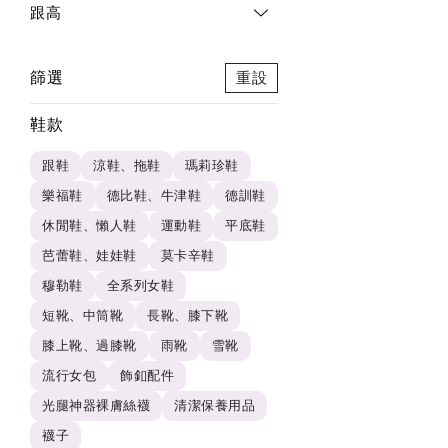
跟高
篩選
重設
鞋款
跟鞋
涼鞋、拖鞋
瑪莉珍鞋
樂福鞋
德比鞋、牛津鞋
德訓鞋
休閒鞋、懶人鞋
運動鞋
平底鞋
芭蕾鞋、娃娃鞋
莫卡辛鞋
穆勒鞋
全系列女鞋
短靴、中筒靴
長靴、膝下靴
膝上靴、過膝靴
雨靴
雪靴
流行女包
飾釦配件
光腿神器裸膚絲襪
清潔保養用品
襪子