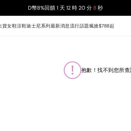
D幣8%回饋
1
天
12
時
20
分
7
秒
出貨
女鞋
涼鞋
迪士尼系列
最新消息
流行話題
瘋搶$788起
抱歉！找不到您所查