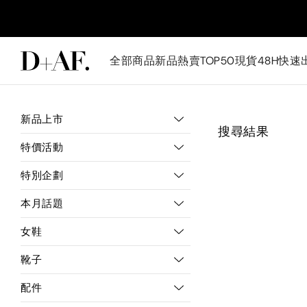
全部商品
新品
熱賣TOP50
現貨48H快速
新品上市
搜尋結果
特價活動
特別企劃
本月話題
女鞋
靴子
配件