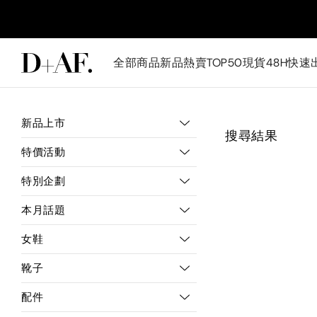
全部商品
新品
熱賣TOP50
現貨48H快速
新品上市
搜尋結果
特價活動
特別企劃
本月話題
女鞋
靴子
配件