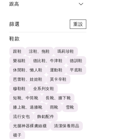
跟高
篩選
重設
鞋款
跟鞋
涼鞋、拖鞋
瑪莉珍鞋
樂福鞋
德比鞋、牛津鞋
德訓鞋
休閒鞋、懶人鞋
運動鞋
平底鞋
芭蕾鞋、娃娃鞋
莫卡辛鞋
穆勒鞋
全系列女鞋
短靴、中筒靴
長靴、膝下靴
膝上靴、過膝靴
雨靴
雪靴
流行女包
飾釦配件
光腿神器裸膚絲襪
清潔保養用品
襪子