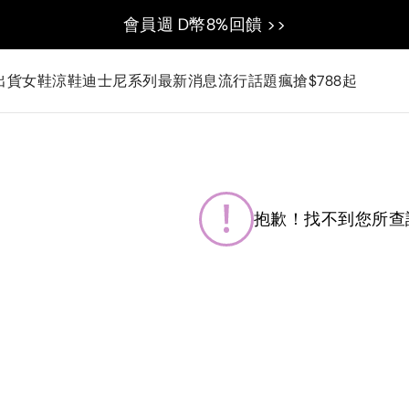
會員週 D幣8%回饋 >>
出貨
女鞋
涼鞋
迪士尼系列
最新消息
流行話題
瘋搶$788起
抱歉！找不到您所查