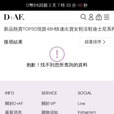
D幣8%回饋
2
天
7
時
33
分
46
秒
0
新品
熱賣TOP50
現貨48H快速出貨
女鞋
涼鞋
迪士尼系
搜尋結果
篩選排序
抱歉！找不到您所查詢的資料
INFO
SERVICE
SOCIAL
關於D+AF
關於VIP
Line
Instagram
最新消息
購物須知