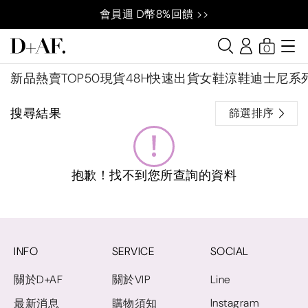
會員週 D幣8%回饋 >>
0
新品
熱賣TOP50
現貨48H快速出貨
女鞋
涼鞋
迪士尼系
搜尋結果
篩選排序
抱歉！找不到您所查詢的資料
INFO
SERVICE
SOCIAL
關於D+AF
關於VIP
Line
Instagram
最新消息
購物須知