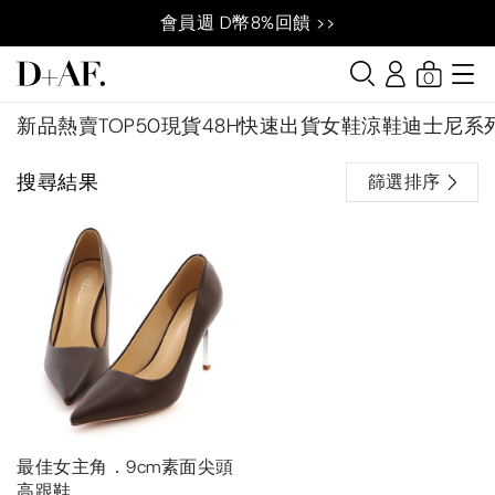
會員週 D幣8%回饋 >>
0
新品
熱賣TOP50
現貨48H快速出貨
女鞋
涼鞋
迪士尼系
搜尋結果
篩選排序
最佳女主角．9cm素面尖頭
高跟鞋