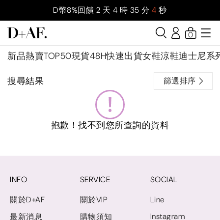
D幣8%回饋
2
天
4
時
35
分
4
秒
0
新品
熱賣TOP50
現貨48H快速出貨
女鞋
涼鞋
迪士尼系
搜尋結果
篩選排序
抱歉！找不到您所查詢的資料
INFO
SERVICE
SOCIAL
關於D+AF
關於VIP
Line
Instagram
最新消息
購物須知