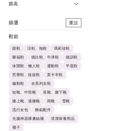
跟高
篩選
重設
鞋款
跟鞋
涼鞋、拖鞋
瑪莉珍鞋
樂福鞋
德比鞋、牛津鞋
德訓鞋
休閒鞋、懶人鞋
運動鞋
平底鞋
芭蕾鞋、娃娃鞋
莫卡辛鞋
穆勒鞋
全系列女鞋
短靴、中筒靴
長靴、膝下靴
膝上靴、過膝靴
雨靴
雪靴
流行女包
飾釦配件
光腿神器裸膚絲襪
清潔保養用品
襪子