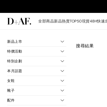
全部商品
新品
熱賣TOP50
現貨48H快速
新品上市
搜尋結果
特價活動
特別企劃
本月話題
女鞋
靴子
配件