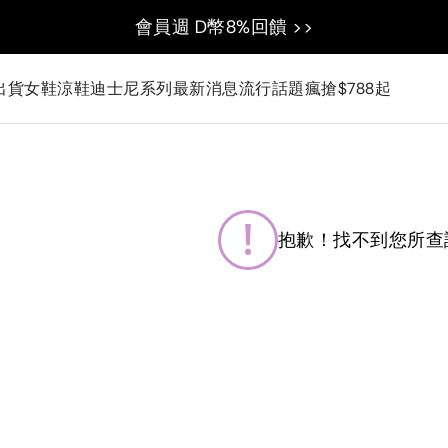
會員週 D幣8%回饋 >>
出貨
女鞋
涼鞋
迪士尼系列
最新消息
流行話題
瘋搶$788起
抱歉！找不到您所查