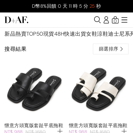
D幣8%回饋
0
天
11
時
5
分
25
秒
0
新品
熱賣TOP50
現貨48H快速出貨
女鞋
涼鞋
迪士尼系
搜尋結果
篩選排序
愜意方頭寬版套趾平底拖鞋
愜意方頭寬版套趾平底拖鞋
NT$ 988
NT$ 1680
NT$ 988
NT$ 1680