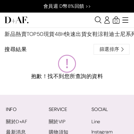
會員週 D幣8%回饋 >>
0
新品
熱賣TOP50
現貨48H快速出貨
女鞋
涼鞋
迪士尼系
搜尋結果
篩選排序
抱歉！找不到您所查詢的資料
INFO
SERVICE
SOCIAL
關於D+AF
關於VIP
Line
Instagram
最新消息
購物須知