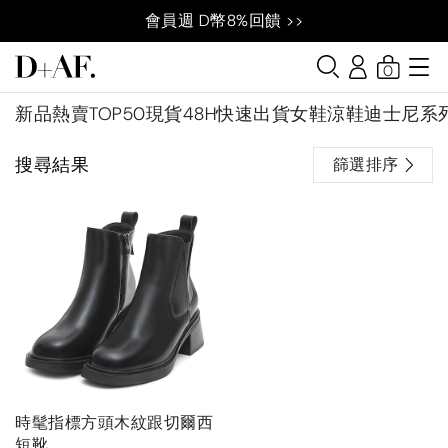
會員週 D幣8%回饋 >>
0
新品
熱賣TOP50
現貨48H快速出貨
女鞋
涼鞋
迪士尼系
搜尋結果
篩選排序
時髦指標方頭木紋跟切爾西
短靴