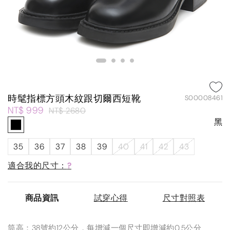
時髦指標方頭木紋跟切爾西短靴
S00008461
NT$ 999
NT$ 2680
黑
35
36
37
38
39
40
41
42
43
適合我的尺寸：
?
商品資訊
試穿心得
尺寸對照表
筒高：38號約12公分，每增減一個尺寸即增減約0.5公分