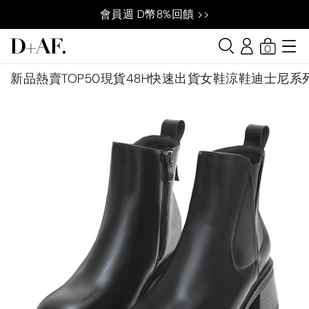
會員週 D幣8%回饋 >>
0
新品
熱賣TOP50
現貨48H快速出貨
女鞋
涼鞋
迪士尼系