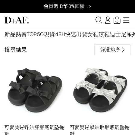
會員週 D幣8%回饋 >>
0
新品
熱賣TOP50
現貨48H快速出貨
女鞋
涼鞋
迪士尼系
搜尋結果
篩選排序
可愛雙蝴蝶結胖胖底氣墊拖
可愛雙蝴蝶結胖胖底氣墊拖
鞋
鞋