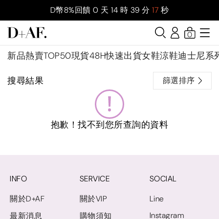
D幣8%回饋
0
天
14
時
39
分
17
秒
0
新品
熱賣TOP50
現貨48H快速出貨
女鞋
涼鞋
迪士尼系
搜尋結果
篩選排序
抱歉！找不到您所查詢的資料
INFO
SERVICE
SOCIAL
關於D+AF
關於VIP
Line
Instagram
最新消息
購物須知