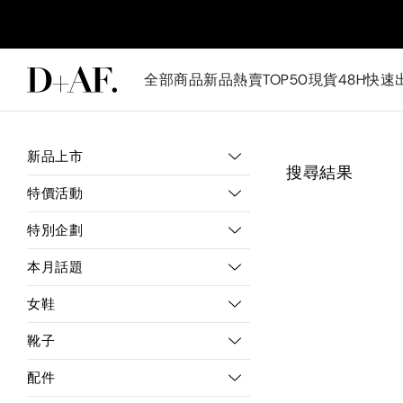
全部商品
新品
熱賣TOP50
現貨48H快速
新品上市
搜尋結果
特價活動
特別企劃
本月話題
女鞋
靴子
配件