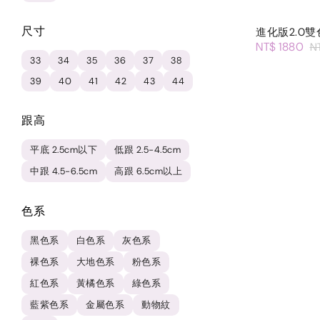
尺寸
進化版2.0
NT$ 1880
N
33
34
35
36
37
38
39
40
41
42
43
44
跟高
平底 2.5cm以下
低跟 2.5-4.5cm
中跟 4.5-6.5cm
高跟 6.5cm以上
色系
黑色系
白色系
灰色系
裸色系
大地色系
粉色系
紅色系
黃橘色系
綠色系
藍紫色系
金屬色系
動物紋