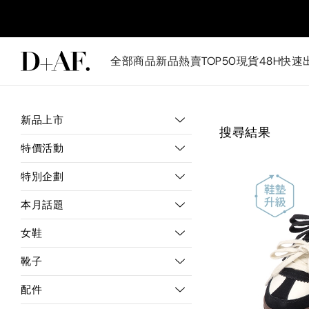
全部商品
新品
熱賣TOP50
現貨48H快速
新品上市
搜尋結果
特價活動
特別企劃
本月話題
女鞋
靴子
配件