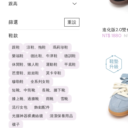
跟高
篩選
重設
進化版2.0
鞋款
NT$ 1880
N
跟鞋
涼鞋、拖鞋
瑪莉珍鞋
樂福鞋
德比鞋、牛津鞋
德訓鞋
休閒鞋、懶人鞋
運動鞋
平底鞋
芭蕾鞋、娃娃鞋
莫卡辛鞋
穆勒鞋
全系列女鞋
短靴、中筒靴
長靴、膝下靴
膝上靴、過膝靴
雨靴
雪靴
流行女包
飾釦配件
光腿神器裸膚絲襪
清潔保養用品
襪子