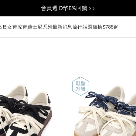
會員週 D幣8%回饋 >>
出貨
女鞋
涼鞋
迪士尼系列
最新消息
流行話題
瘋搶$788起