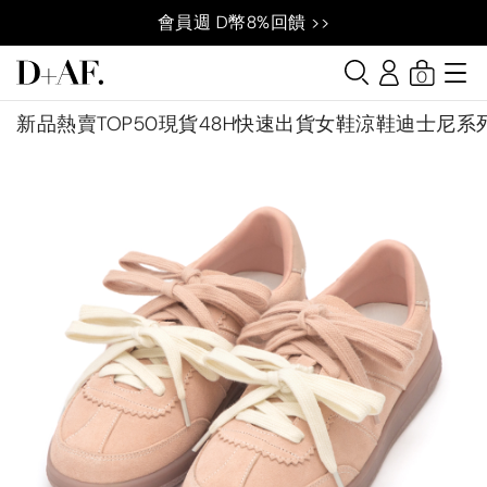
會員週 D幣8%回饋 >>
0
新品
熱賣TOP50
現貨48H快速出貨
女鞋
涼鞋
迪士尼系