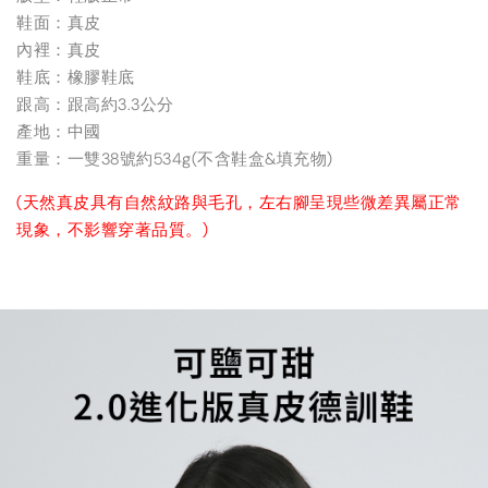
鞋面：真皮
內裡：真皮
鞋底：橡膠鞋底
跟高：跟高約3.3公分
產地：中國
重量：一雙38號約534g(不含鞋盒&填充物)
(天然真皮具有自然紋路與毛孔，左右腳呈現些微差異屬正常
現象，不影響穿著品質。)