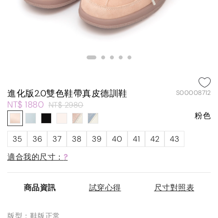
進化版2.0雙色鞋帶真皮德訓鞋
S00008712
NT$ 1880
NT$ 2980
粉色
35
36
37
38
39
40
41
42
43
適合我的尺寸：
?
商品資訊
試穿心得
尺寸對照表
版型：鞋版正常