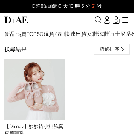
D幣8%回饋
0
天
13
時
5
分
20
秒
0
新品
熱賣TOP50
現貨48H快速出貨
女鞋
涼鞋
迪士尼系
搜尋結果
篩選排序
【Disney】妙妙貓小掛飾真
皮德訓鞋