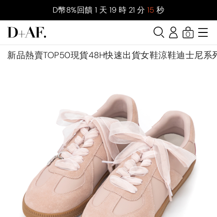
D幣8%回饋
1
天
19
時
21
分
14
秒
0
新品
熱賣TOP50
現貨48H快速出貨
女鞋
涼鞋
迪士尼系