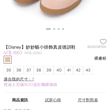
【Disney】妙妙貓小掛飾真皮德訓鞋
S00008750
NT$ 1880
NT$ 2980
裸膚粉
35
36
37
38
39
40
41
42
43
適合我的尺寸：
?
買迪士尼滿1800送牡蠣購物袋
商品資訊
試穿心得
尺寸對照表