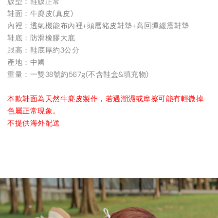
版型：鞋版正常
鞋面：牛麂皮(真皮)
內裡：透氣機能布內裡+頭層豬皮鞋墊+高回彈緩震鞋墊
鞋底：防滑橡膠大底
跟高：鞋底厚約3公分
產地：中國
重量：一雙38號約567g(不含鞋盒&填充物)
本款鞋面為天然牛麂皮製作，若遇潮濕或摩擦可能有輕微掉
色屬正常現象。
不提供海外配送