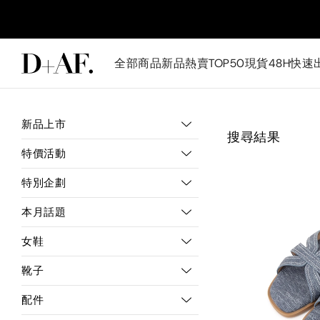
全部商品
新品
熱賣TOP50
現貨48H快速
新品上市
搜尋結果
特價活動
特別企劃
本月話題
女鞋
靴子
配件