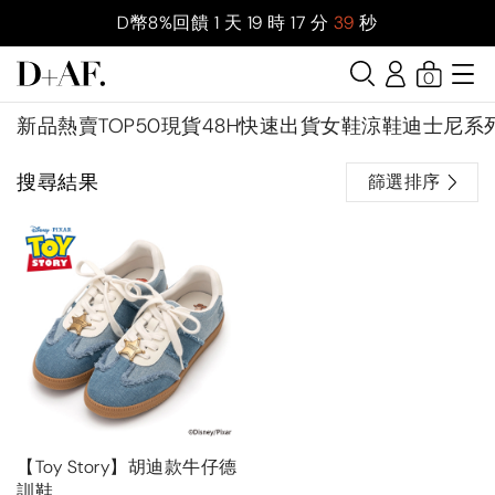
D幣8%回饋
1
天
19
時
17
分
38
秒
0
新品
熱賣TOP50
現貨48H快速出貨
女鞋
涼鞋
迪士尼系
搜尋結果
篩選排序
【Toy Story】胡迪款牛仔德
訓鞋