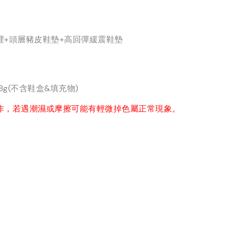
裡+頭層豬皮鞋墊+高回彈緩震鞋墊
分
8g(不含鞋盒&填充物)
作，若遇潮濕或摩擦可能有輕微掉色屬正常現象。