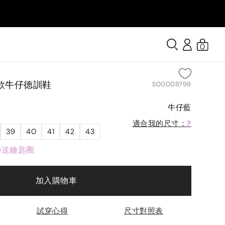
0
胡迪款牛仔德訓鞋
S00008799
牛仔藍
適合我的尺寸：
?
39
40
41
42
43
0送鑰匙圈
加入購物車
試穿心得
尺寸對照表