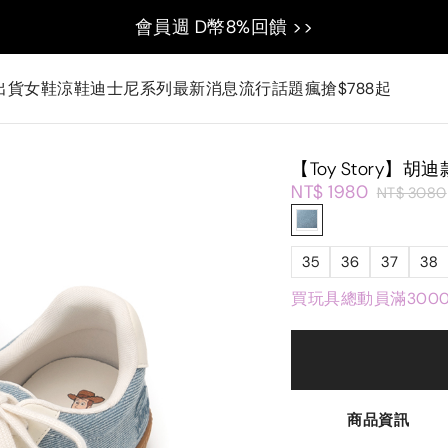
會員週 D幣8%回饋 >>
出貨
女鞋
涼鞋
迪士尼系列
最新消息
流行話題
瘋搶$788起
【Toy Story】
NT$ 1980
NT$ 3080
35
36
37
38
買玩具總動員滿300
商品資訊