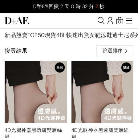
D幣8%回饋
2
天
0
時
32
分
1
秒
0
新品
熱賣TOP50
現貨48H快速出貨
女鞋
涼鞋
迪士尼系
搜尋結果
篩選排序
4D光腿神器黑透膚雙層絲
4D光腿神器黑透膚雙層絲
襪
襪