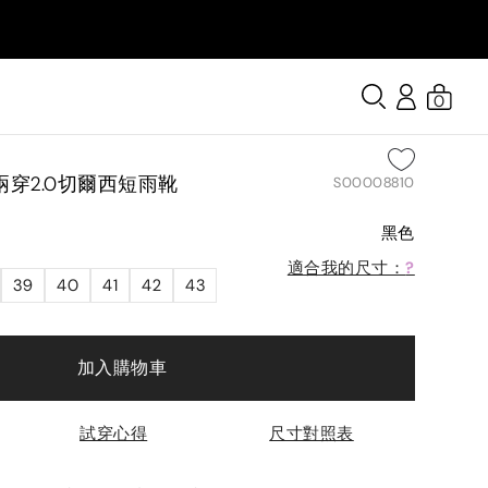
0
穿2.0切爾西短雨靴
S00008810
黑色
適合我的尺寸：
?
39
40
41
42
43
加入購物車
試穿心得
尺寸對照表