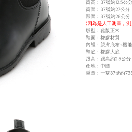
筒高：37號約12.5
筒圍：37號約27公
踝圍：37號約28公
(因為是人工測量，測
版型：鞋版正常
鞋面：橡膠材質
內裡：親膚底布+機
鞋底：橡膠大底
跟高：跟高約2.5公分
產地：中國
重量：一雙37號約73