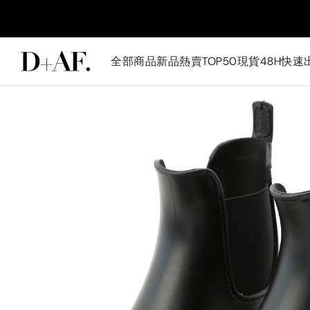
全部商品
新品
熱賣TOP50
現貨48H快速