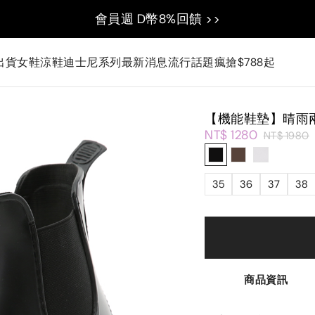
會員週 D幣8%回饋 >>
出貨
女鞋
涼鞋
迪士尼系列
最新消息
流行話題
瘋搶$788起
【機能鞋墊】晴雨兩
NT$ 1280
NT$ 1980
35
36
37
38
商品資訊