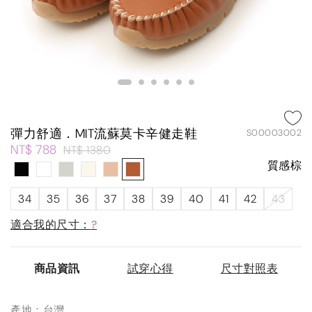
彈力舒適．MIT流蘇莫卡辛健走鞋
S00003002
NT$ 788
NT$ 1380
質感棕
34
35
36
37
38
39
40
41
42
43
適合我的尺寸：
?
商品資訊
試穿心得
尺寸對照表
產地：台灣