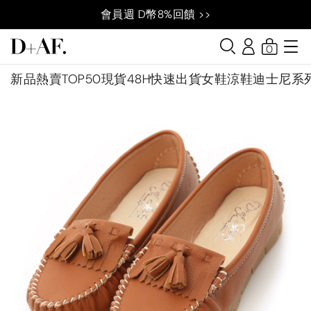
會員週 D幣8%回饋 >>
0
新品
熱賣TOP50
現貨48H快速出貨
女鞋
涼鞋
迪士尼系