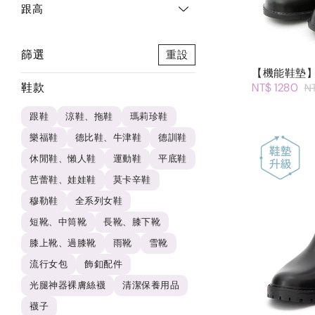
跟高
篩選
重設
【機能鞋墊】
鞋款
NT$ 1280
N
跟鞋
涼鞋、拖鞋
瑪莉珍鞋
樂福鞋
德比鞋、牛津鞋
德訓鞋
休閒鞋、懶人鞋
運動鞋
平底鞋
芭蕾鞋、娃娃鞋
莫卡辛鞋
穆勒鞋
全系列女鞋
短靴、中筒靴
長靴、膝下靴
膝上靴、過膝靴
雨靴
雪靴
流行女包
飾釦配件
光腿神器裸膚絲襪
清潔保養用品
襪子