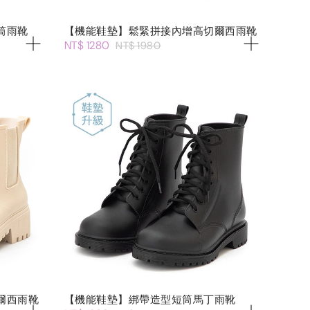
筒雨靴
【機能鞋墊】鬆緊拼接內增高切爾西雨靴
NT$ 1280
NT$ 1980
爾西雨靴
【機能鞋墊】綁帶造型短筒馬丁雨靴