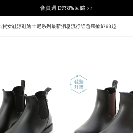
會員週 D幣8%回饋 >>
出貨
女鞋
涼鞋
迪士尼系列
最新消息
流行話題
瘋搶$788起