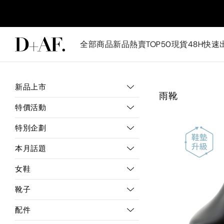
全部商品
新品
熱賣TOP50
現貨48H快速
新品上市
雨靴
特價活動
特別企劃
本月話題
女鞋
靴子
配件