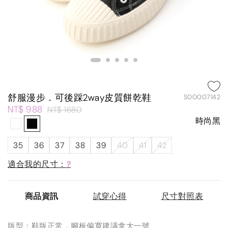
舒服漫步．可後踩2way皮質餅乾鞋
S00007142
NT$ 988
NT$ 1680
時尚黑
35
36
37
38
39
40
41
42
適合我的尺寸：
?
商品資訊
試穿心得
尺寸對照表
版型：鞋版正常，腳板偏寬建議拿大一號