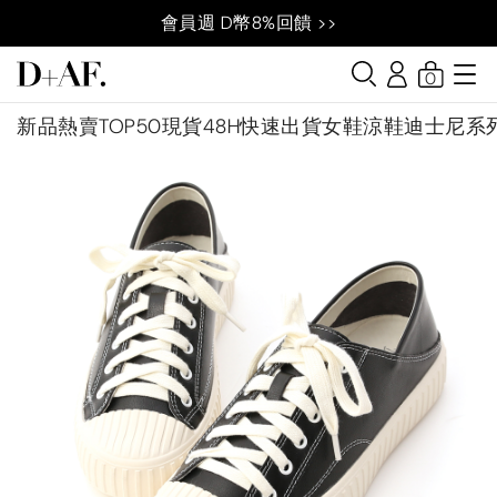
會員週 D幣8%回饋 >>
0
新品
熱賣TOP50
現貨48H快速出貨
女鞋
涼鞋
迪士尼系