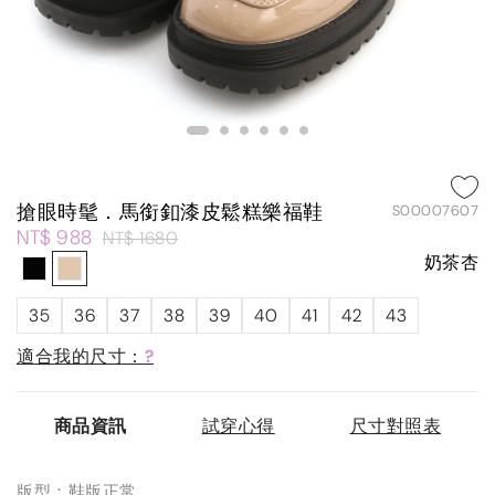
搶眼時髦．馬銜釦漆皮鬆糕樂福鞋
S00007607
NT$ 988
NT$ 1680
奶茶杏
35
36
37
38
39
40
41
42
43
適合我的尺寸：
?
商品資訊
試穿心得
尺寸對照表
版型：鞋版正常