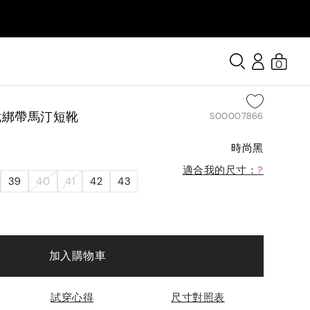
0
裁綁帶馬汀短靴
S00007866
時尚黑
適合我的尺寸：
?
39
40
41
42
43
加入購物車
試穿心得
尺寸對照表