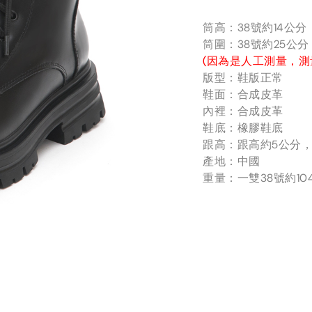
筒高：38號約14公
筒圍：38號約25公
(因為是人工測量，測
版型：鞋版正常
鞋面：合成皮革
內裡：合成皮革
鞋底：橡膠鞋底
跟高：跟高約5公分，
產地：中國
重量：一雙38號約10