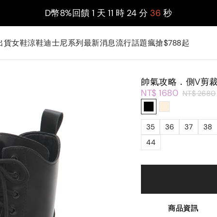
D幣8%回饋
1
天
11
時
24
分
34
秒
出貨
女鞋
涼鞋
迪士尼系列
最新消息
流行話題
瘋搶$788起
帥氣攻略．側V剪
NT$ 1680
NT$ 2680
35
36
37
38
44
商品資訊