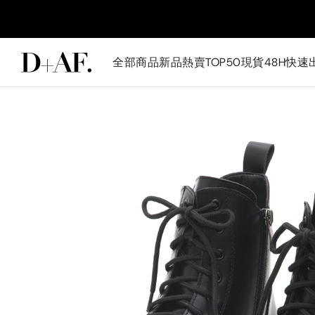
全部商品
新品
熱賣TOP50
現貨48H快速