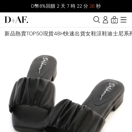
D幣8%回饋
2
天
7
時
22
分
25
秒
0
新品
熱賣TOP50
現貨48H快速出貨
女鞋
涼鞋
迪士尼系