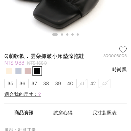
Q萌軟軟．雲朵抓皺小床墊涼拖鞋
S00008005
NT$ 988
NT$ 1680
時尚黑
35
36
37
38
39
40
41
42
43
適合我的尺寸：
?
商品資訊
試穿心得
尺寸對照表
版型：鞋版正常