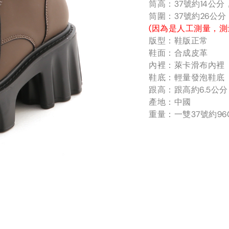
筒高：37號約14公
筒圍：37號約26公
(因為是人工測量，測
版型：鞋版正常
鞋面：合成皮革
內裡：萊卡滑布內裡
鞋底：輕量發泡鞋底
跟高：跟高約6.5公
產地：中國
重量：一雙37號約96