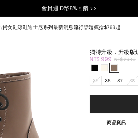
會員週 D幣8%回饋 >>
出貨
女鞋
涼鞋
迪士尼系列
最新消息
流行話題
瘋搶$788起
獨特升級．升級版
NT$ 999
NT$ 2980
35
36
37
38
商品資訊