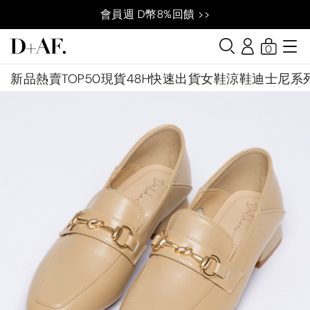
會員週 D幣8%回饋 >>
0
新品
熱賣TOP50
現貨48H快速出貨
女鞋
涼鞋
迪士尼系