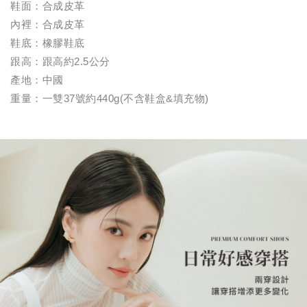
鞋面：合成皮革
內裡：合成皮革
鞋底：橡膠鞋底
跟高：跟高約2.5公分
產地：中國
重量：一雙37號約440g(不含鞋盒&填充物)