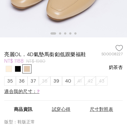
亮麗OL．4D氣墊馬銜釦低跟樂福鞋
S00008227
NT$ 1188
NT$ 1980
奶茶杏
35
36
37
38
39
40
41
42
43
適合我的尺寸：
?
商品資訊
試穿心得
尺寸對照表
版型：鞋版正常