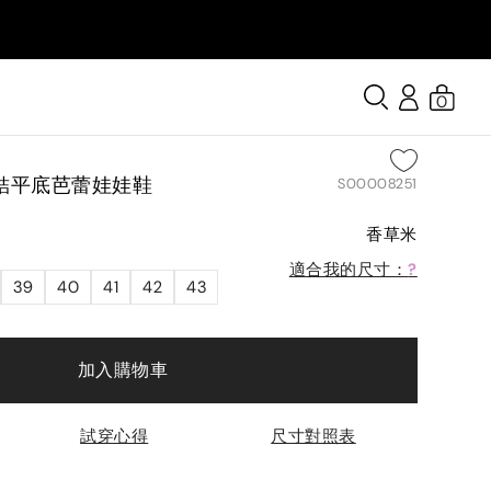
0
結平底芭蕾娃娃鞋
S00008251
香草米
適合我的尺寸：
?
39
40
41
42
43
加入購物車
試穿心得
尺寸對照表