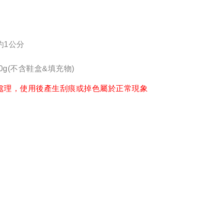
約1公分
0g(不含鞋盒&填充物)
處理，使用後產生刮痕或掉色屬於正常現象