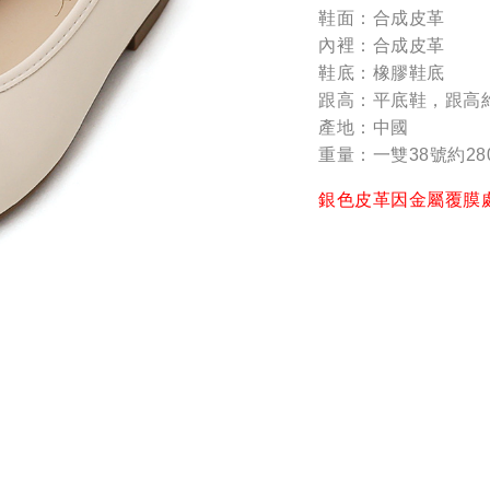
鞋面：合成皮革
內裡：合成皮革
鞋底：橡膠鞋底
跟高：平底鞋，跟高
產地：中國
重量：一雙38號約28
銀色皮革因金屬覆膜