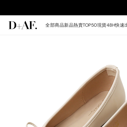
全部商品
新品
熱賣TOP50
現貨48H快速