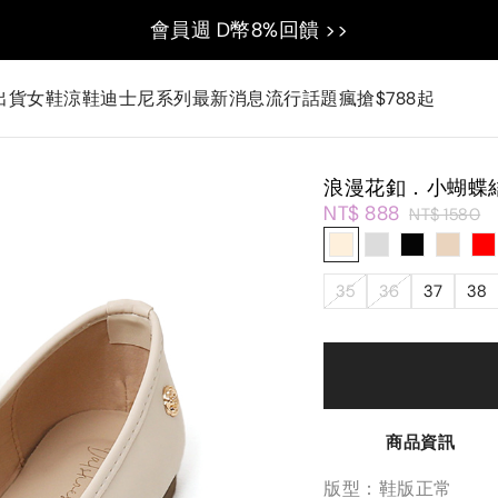
會員週 D幣8%回饋 >>
出貨
女鞋
涼鞋
迪士尼系列
最新消息
流行話題
瘋搶$788起
浪漫花釦．小蝴蝶
NT$ 888
NT$ 1580
35
36
37
38
商品資訊
版型：鞋版正常