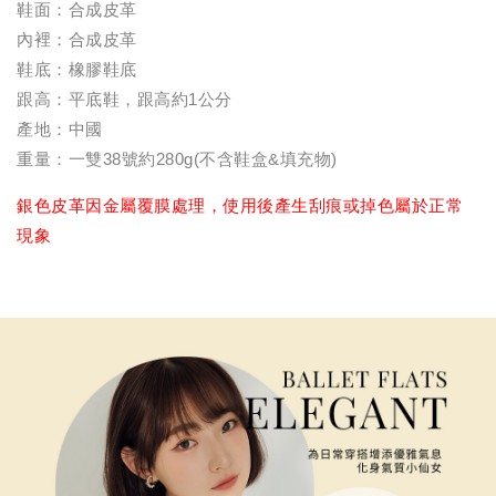
鞋面：合成皮革
內裡：合成皮革
鞋底：橡膠鞋底
跟高：平底鞋，跟高約1公分
產地：中國
重量：一雙38號約280g(不含鞋盒&填充物)
銀色皮革因金屬覆膜處理，使用後產生刮痕或掉色屬於正常
現象