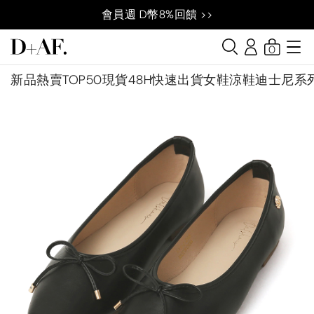
會員週 D幣8%回饋 >>
0
新品
熱賣TOP50
現貨48H快速出貨
女鞋
涼鞋
迪士尼系