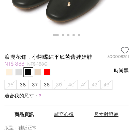
浪漫花釦．小蝴蝶結平底芭蕾娃娃鞋
S00008251
NT$ 888
NT$ 1580
時尚黑
35
36
37
38
39
40
41
42
43
適合我的尺寸：
?
商品資訊
試穿心得
尺寸對照表
版型：鞋版正常