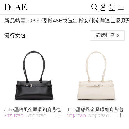
0
新品
熱賣TOP50
現貨48H快速出貨
女鞋
涼鞋
迪士尼系
流行女包
篩選排序
Jolie甜酷風金屬環釦肩背包
Jolie甜酷風金屬環釦肩背包
NT$ 1780
NT$ 2780
NT$ 1780
NT$ 2780