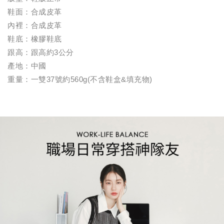
鞋面：合成皮革
內裡：合成皮革
鞋底：橡膠鞋底
跟高：跟高約3公分
產地：中國
重量：一雙37號約560g(不含鞋盒&填充物)