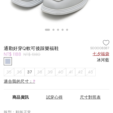
通勤好穿Q軟可後踩樂福鞋
S00008387
NT$ 1188
七夕福袋
NT$ 1980
冰河藍
35
36
37
38
39
40
41
42
43
適合我的尺寸：
?
商品資訊
試穿心得
尺寸對照表
版型：鞋版正常