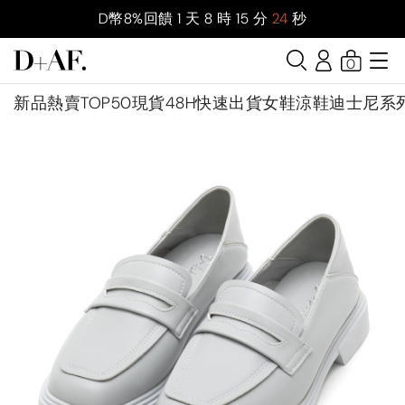
D幣8%回饋
1
天
8
時
15
分
23
秒
0
新品
熱賣TOP50
現貨48H快速出貨
女鞋
涼鞋
迪士尼系