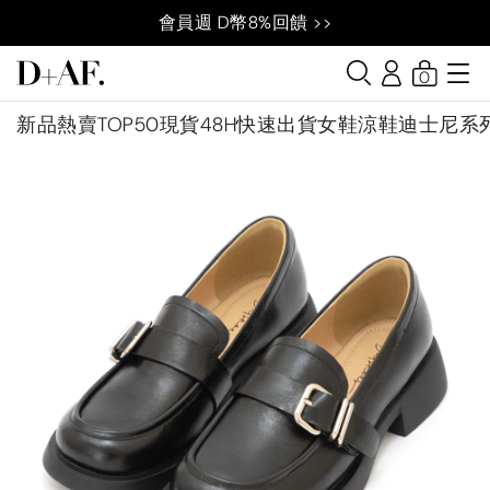
會員週 D幣8%回饋 >>
0
新品
熱賣TOP50
現貨48H快速出貨
女鞋
涼鞋
迪士尼系