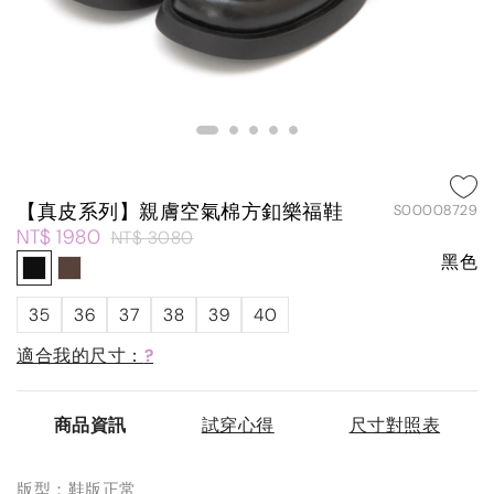
【真皮系列】親膚空氣棉方釦樂福鞋
S00008729
NT$ 1980
NT$ 3080
黑色
35
36
37
38
39
40
適合我的尺寸：
?
商品資訊
試穿心得
尺寸對照表
版型：鞋版正常