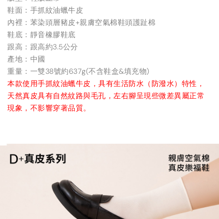
鞋面：手抓紋油蠟牛皮
內裡：苯染頭層豬皮+親膚空氣棉鞋頭護趾棉
鞋底：靜音橡膠鞋底
跟高：跟高約3.5公分
產地：中國
重量：一雙38號約637g(不含鞋盒&填充物)
本款使用手抓紋油蠟牛皮，具有生活防水（防潑水）特性，
天然真皮具有自然紋路與毛孔，左右腳呈現些微差異屬正常
現象，不影響穿著品質。