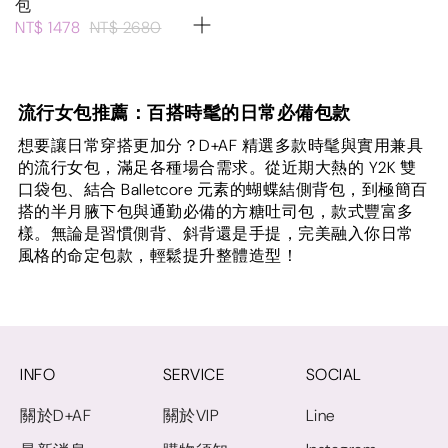
包
NT$ 1478
NT$ 2680
流行女包推薦：百搭時髦的日常必備包款
想要讓日常穿搭更加分？D+AF 精選多款時髦與實用兼具
的流行女包，滿足各種場合需求。從近期大熱的 Y2K 雙
口袋包、結合 Balletcore 元素的蝴蝶結側背包，到極簡百
搭的半月腋下包與通勤必備的方糖吐司包，款式豐富多
樣。無論是習慣側背、斜背還是手提，完美融入你日常
風格的命定包款，輕鬆提升整體造型！
INFO
SERVICE
SOCIAL
關於D+AF
關於VIP
Line