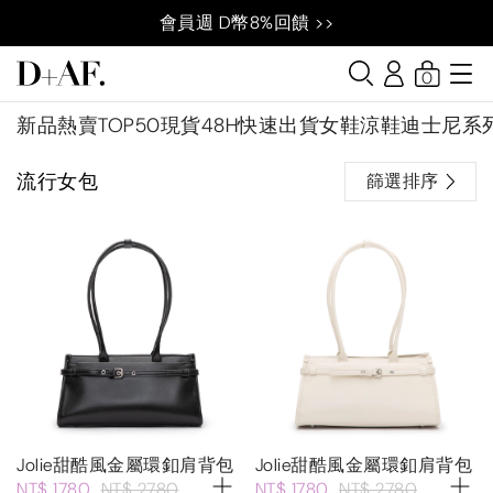
會員週 D幣8%回饋 >>
0
新品
熱賣TOP50
現貨48H快速出貨
女鞋
涼鞋
迪士尼系
流行女包
篩選排序
Jolie甜酷風金屬環釦肩背包
Jolie甜酷風金屬環釦肩背包
NT$ 1780
NT$ 2780
NT$ 1780
NT$ 2780