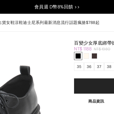
會員週 D幣8%回饋 >>
出貨
女鞋
涼鞋
迪士尼系列
最新消息
流行話題
瘋搶$788起
百變少女厚底綁帶
NT$ 1188
NT$ 1980
35
36
37
38
商品資訊