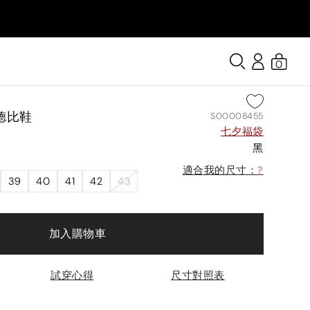
0
德比鞋
S00008455
七夕福袋
黑
適合我的尺寸：
?
39
40
41
42
43
加入購物車
試穿心得
尺寸對照表