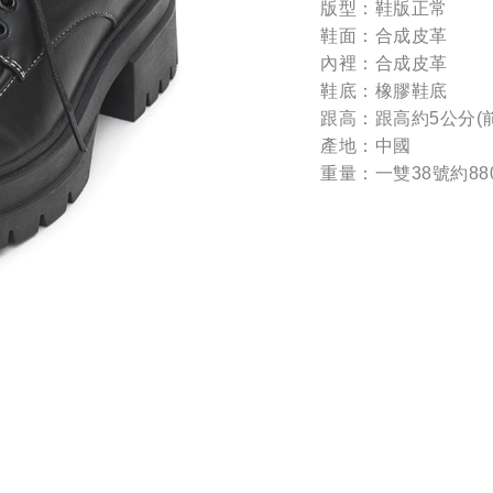
版型：鞋版正常
鞋面：合成皮革
內裡：合成皮革
鞋底：橡膠鞋底
跟高：跟高約5公分(前
產地：中國
重量：一雙38號約88