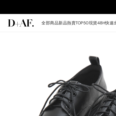
全部商品
新品
熱賣TOP50
現貨48H快速