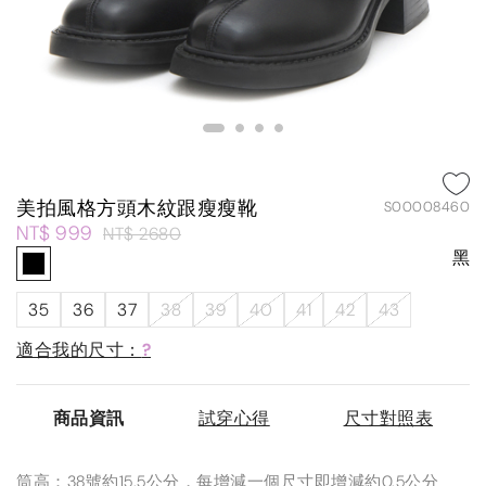
美拍風格方頭木紋跟瘦瘦靴
S00008460
NT$ 999
NT$ 2680
黑
35
36
37
38
39
40
41
42
43
適合我的尺寸：
?
商品資訊
試穿心得
尺寸對照表
筒高：38號約15.5公分，每增減一個尺寸即增減約0.5公分