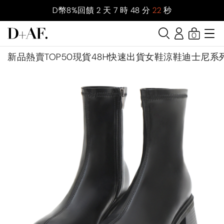
D幣8%回饋
2
天
7
時
48
分
20
秒
0
新品
熱賣TOP50
現貨48H快速出貨
女鞋
涼鞋
迪士尼系