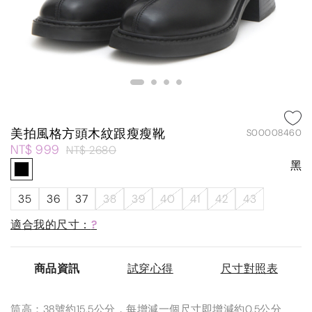
美拍風格方頭木紋跟瘦瘦靴
S00008460
NT$ 999
NT$ 2680
黑
35
36
37
38
39
40
41
42
43
適合我的尺寸：
?
商品資訊
試穿心得
尺寸對照表
筒高：38號約15.5公分，每增減一個尺寸即增減約0.5公分