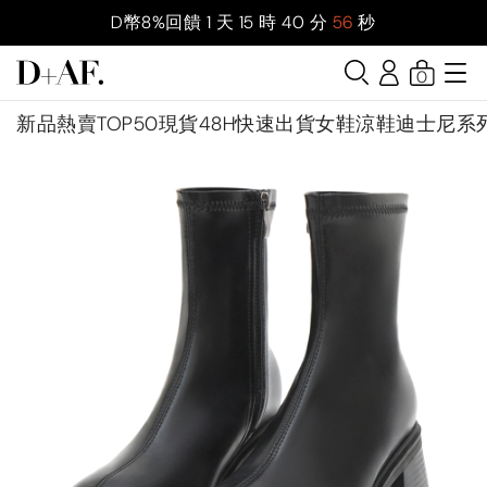
D幣8%回饋
1
天
15
時
40
分
54
秒
0
新品
熱賣TOP50
現貨48H快速出貨
女鞋
涼鞋
迪士尼系