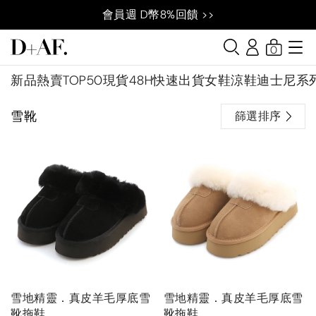
會員週 D幣8%回饋 >>
0
新品
熱賣TOP50
現貨48H快速出貨
女鞋
涼鞋
迪士尼系
雪靴
篩選排序
雪地精靈．真皮羊毛厚底雪
雪地精靈．真皮羊毛厚底雪
靴拖鞋
靴拖鞋