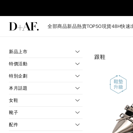
全部商品
新品
熱賣TOP50
現貨48H快速
新品上市
跟鞋
特價活動
特別企劃
本月話題
女鞋
靴子
配件