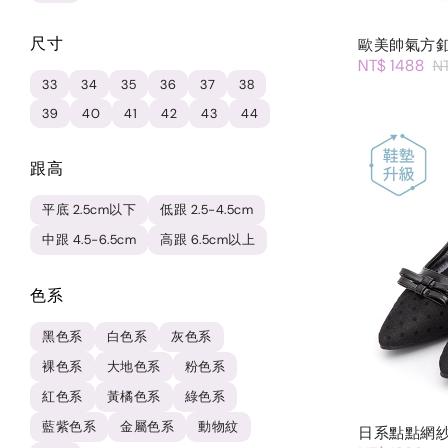
尺寸
歐美帥氣方
NT$ 1488
N
33
34
35
36
37
38
39
40
41
42
43
44
跟高
平底 2.5cm以下
低跟 2.5-4.5cm
中跟 4.5-6.5cm
高跟 6.5cm以上
色系
黑色系
白色系
灰色系
裸色系
大地色系
粉色系
紅色系
黃橘色系
綠色系
藍紫色系
金屬色系
動物紋
日系點點網