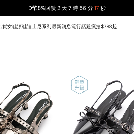
D幣8%回饋
2
天
7
時
56
分
15
秒
出貨
女鞋
涼鞋
迪士尼系列
最新消息
流行話題
瘋搶$788起