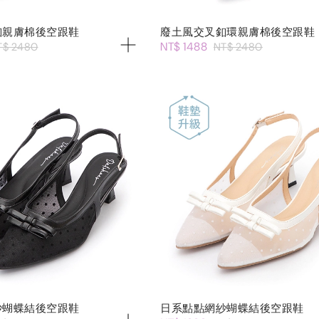
釦親膚棉後空跟鞋
廢土風交叉釦環親膚棉後空跟鞋
NT$ 1488
T$ 2480
NT$ 2480
紗蝴蝶結後空跟鞋
日系點點網紗蝴蝶結後空跟鞋