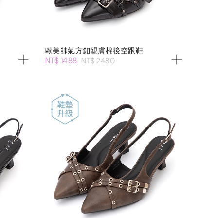
歐美帥氣方釦親膚棉後空跟鞋
NT$ 1488
NT$ 2480