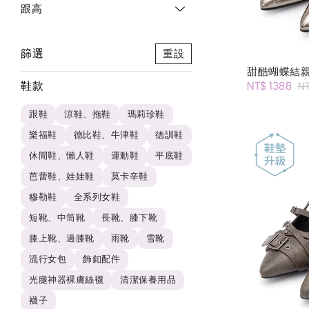
跟高
篩選
重設
甜酷蝴蝶結
鞋款
NT$ 1388
N
跟鞋
涼鞋、拖鞋
瑪莉珍鞋
樂福鞋
德比鞋、牛津鞋
德訓鞋
休閒鞋、懶人鞋
運動鞋
平底鞋
芭蕾鞋、娃娃鞋
莫卡辛鞋
穆勒鞋
全系列女鞋
短靴、中筒靴
長靴、膝下靴
膝上靴、過膝靴
雨靴
雪靴
流行女包
飾釦配件
光腿神器裸膚絲襪
清潔保養用品
襪子