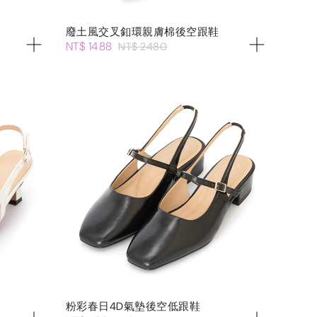
廢土風交叉釦環親膚棉後空跟鞋
NT$ 1488
NT$ 2480
粉彩春日4D氣墊後空低跟鞋